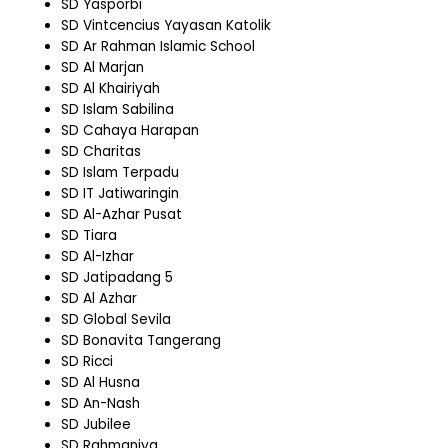
SD Yasporbi
SD Vintcencius Yayasan Katolik
SD Ar Rahman Islamic School
SD Al Marjan
SD Al Khairiyah
SD Islam Sabilina
SD Cahaya Harapan
SD Charitas
SD Islam Terpadu
SD IT Jatiwaringin
SD Al-Azhar Pusat
SD Tiara
SD Al-Izhar
SD Jatipadang 5
SD Al Azhar
SD Global Sevila
SD Bonavita Tangerang
SD Ricci
SD Al Husna
SD An-Nash
SD Jubilee
SD Rahmaniya