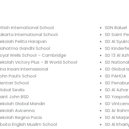
ritish International School
SDN Baluel
akarta International School
SD Saint Pe
ekolah Pelita Harapan
SD Al Syukr
ahatma Gandhi School
SD Kinderfi
oyal Wells School – Cambridge
SD 13 Al A
ekolah Victory Plus – IB World School
SD National
ina Insani Internasional
SD Global I
ohn Paul’s School
SD PAHOA
entari School
SD Penabu
lobal Sevila
SD Al Azha
aint John BSD
SD Yasporb
ekolah Global Mandiri
SD Vintcenc
ekolah Avicenna
SD Ar Rahm
ekolah Regina Pacis
SD Al Marja
bata English Muslim School
SD Al Khair