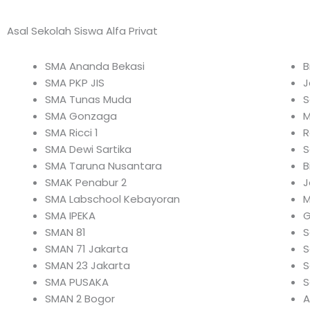
Asal Sekolah Siswa Alfa Privat
SMA Ananda Bekasi
B
SMA PKP JIS
J
SMA Tunas Muda
S
SMA Gonzaga
M
SMA Ricci 1
R
SMA Dewi Sartika
S
SMA Taruna Nusantara
B
SMAK Penabur 2
J
SMA Labschool Kebayoran
M
SMA IPEKA
G
SMAN 81
S
SMAN 71 Jakarta
S
SMAN 23 Jakarta
S
SMA PUSAKA
S
SMAN 2 Bogor
A