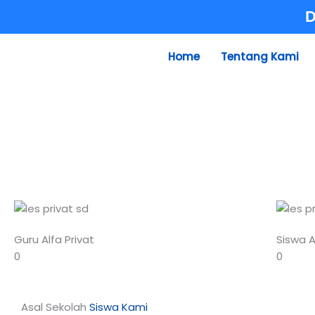
Skip
D
to
content
Home
Tentang Kami
Guru Alfa Privat
Siswa A
0
0
Asal Sekolah
Siswa Kami