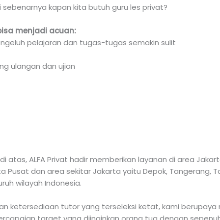
i sebenarnya kapan kita butuh guru les privat?
bisa menjadi acuan:
ngeluh pelajaran dan tugas-tugas semakin sulit
ng ulangan dan ujian
 atas, ALFA Privat hadir memberikan layanan di area Jaka
arta Pusat dan area sekitar Jakarta yaitu Depok, Tangerang,
luruh wilayah Indonesia.
 ketersediaan tutor yang terseleksi ketat, kami berupaya 
capaian target yang diinginkan orang tua dengan sepenuh h