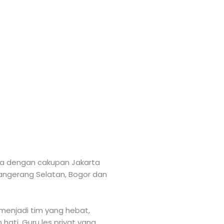
rta dengan cakupan Jakarta
 Tangerang Selatan, Bogor dan
menjadi tim yang hebat,
ati. Guru les privat yang