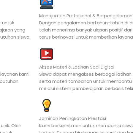
Manajemen Profesional & Berpengalaman
t untuk
Dengan pengalaman bertahun-tahun di duni
ajaran yang
telah menerima banyak ulasan positif dari
butuhan siswa.
terus berinovasi untuk memberikan layanan
Akses Materi & Latihan Soal Digital
 layanan kami
Siswa dapat mengakses berbagai latihan 
ebutuhan
serta materi tambahan untuk membant
melalui sistem pembelajaran berbasis tek
Jaminan Peningkatan Prestasi
nik. Oleh
Kami berkomitmen untuk membantu siswa
 untuk
terbaik. Dengan bimbingan intensif dan k