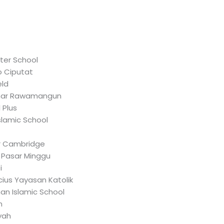
ter School
o Ciputat
eld
zhar Rawamangun
 Plus
slamic School
r Cambridge
r Pasar Minggu
i
ius Yayasan Katolik
an Islamic School
n
iyah