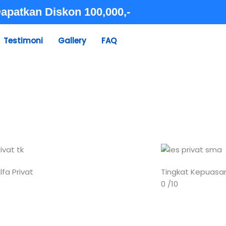
apatkan Diskon 100,000,-
Testimoni
Gallery
FAQ
KONSULTASI
lfa Privat
Tingkat Kepuasa
0
/10