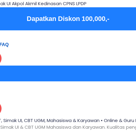
ak UI Akpol Akmil Kedinasan CPNS LPDP
Dapatkan Diskon 100,000,-
FAQ
SNBT, Simak UI, CBT UGM, Mahasiswa & Karyawan • Online & Gu
BT, Simak UI & CBT UGM Mahasiswa dan Karyawan. Kualitas pe