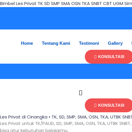
Skip
Bimbel Les Privat TK SD SMP SMA OSN TKA SNBT CBT UGM Sim
to
content
Home
Tentang Kami
Testimoni
Gallery
KONSULTASI
KONSULTASI
Les Privat di Cinangka • TK, SD, SMP, SMA, OSN, TKA, UTBK 
Les Privat untuk TK/PAUD, SD, SMP, SMA, OSN, TKA, UTBK SN
bisa atur kebutuhan belajarmu.