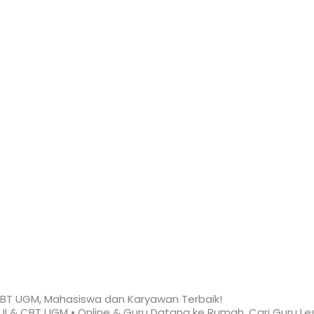
I, CBT UGM, Mahasiswa dan Karyawan
Terbaik!​
 UI & CBT UGM • Online & Guru Datang ke Rumah. Cari Guru Les