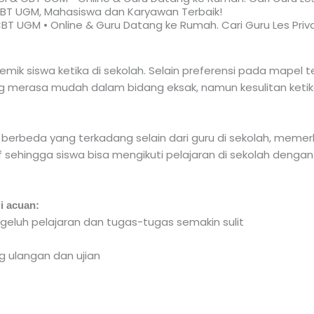
I, CBT UGM, Mahasiswa dan Karyawan
Terbaik!​
 CBT UGM • Online & Guru Datang ke Rumah. Cari Guru Les Priv
ik siswa ketika di sekolah. Selain preferensi pada mapel t
yang merasa mudah dalam bidang eksak, namun kesulitan k
 berbeda yang terkadang selain dari guru di sekolah, memerl
f sehingga siswa bisa mengikuti pelajaran di sekolah dengan
i acuan:
geluh pelajaran dan tugas-tugas semakin sulit
g ulangan dan ujian