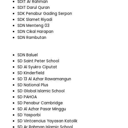
SDIT Ar Rahman
SDIT Darul Quran
SDK Penabur Gading Serpon
SDK Slamet Riyadi
SDN Menteng 03
SDN Cikal Harapan
SDN Rambutan
SDN Baluel
SD Saint Peter School
SD Al Syukro Ciputat
SD Kinderfield
SD 13 Al Azhar Rawamangun
SD National Plus
SD Global Islamic School
SD PAHOA
SD Penabur Cambridge
SD Al Azhar Pasar Minggu
SD Yasporbi
SD Vintcencius Yayasan Katolik
SD Ar Rahman Islamic School