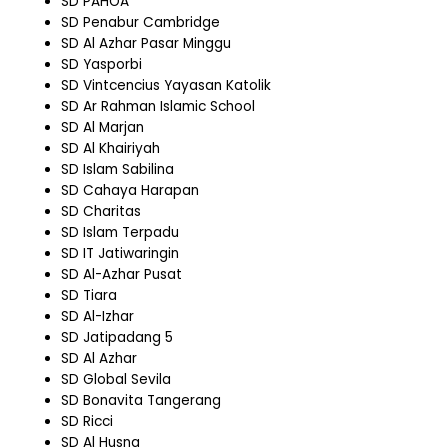
SD PAHOA
SD Penabur Cambridge
SD Al Azhar Pasar Minggu
SD Yasporbi
SD Vintcencius Yayasan Katolik
SD Ar Rahman Islamic School
SD Al Marjan
SD Al Khairiyah
SD Islam Sabilina
SD Cahaya Harapan
SD Charitas
SD Islam Terpadu
SD IT Jatiwaringin
SD Al-Azhar Pusat
SD Tiara
SD Al-Izhar
SD Jatipadang 5
SD Al Azhar
SD Global Sevila
SD Bonavita Tangerang
SD Ricci
SD Al Husna