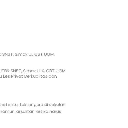
K SNBT, Simak UI, CBT UGM,
, UTBK SNBT, Simak UI & CBT UGM
 Les Privat Berkualitas dan
ertentu, faktor guru di sekolah
amun kesulitan ketika harus