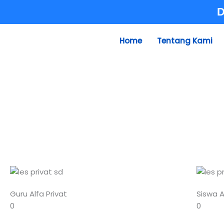
Skip
D
to
content
Home
Tentang Kami
Guru Alfa Privat
Siswa A
0
0