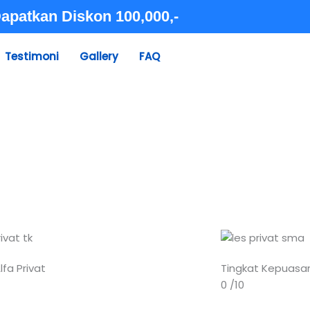
apatkan Diskon 100,000,-
Testimoni
Gallery
FAQ
lfa Privat
Tingkat Kepuasa
0
/10