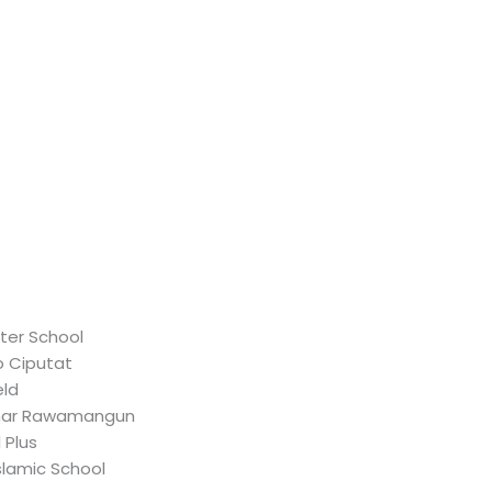
ter School
o Ciputat
eld
zhar Rawamangun
 Plus
slamic School