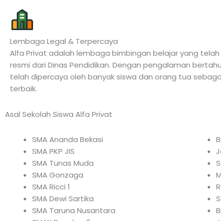
Lembaga Legal & Terpercaya
Alfa Privat adalah lembaga bimbingan belajar yang telah m
resmi dari Dinas Pendidikan. Dengan pengalaman bertah
telah dipercaya oleh banyak siswa dan orang tua sebagai
terbaik.
Asal Sekolah Siswa Alfa Privat
SMA Ananda Bekasi
B
SMA PKP JIS
J
SMA Tunas Muda
S
SMA Gonzaga
M
SMA Ricci 1
R
SMA Dewi Sartika
S
SMA Taruna Nusantara
B