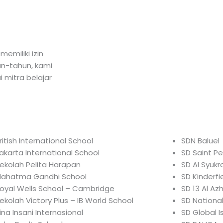
emiliki izin
un-tahun, kami
 mitra belajar
ritish International School
SDN Baluel
akarta International School
SD Saint Pe
ekolah Pelita Harapan
SD Al Syukr
ahatma Gandhi School
SD Kinderfi
oyal Wells School – Cambridge
SD 13 Al A
ekolah Victory Plus – IB World School
SD National
ina Insani Internasional
SD Global I