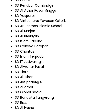
SD PAHOA
SD Penabur Cambridge
SD Al Azhar Pasar Minggu
SD Yasporbi
SD Vintcencius Yayasan Katolik
SD Ar Rahman Islamic School
SD Al Marjan
SD Al Khairiyah
SD Islam Sabilina
SD Cahaya Harapan
SD Charitas
SD Islam Terpadu
SD IT Jatiwaringin
SD Al-Azhar Pusat
SD Tiara
SD Al-Izhar
SD Jatipadang 5
SD Al Azhar
SD Global Sevila
SD Bonavita Tangerang
SD Ricci
SD Al Husna