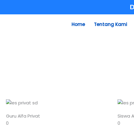
Skip
D
to
content
Home
Tentang Kami
Guru Alfa Privat
Siswa A
0
0