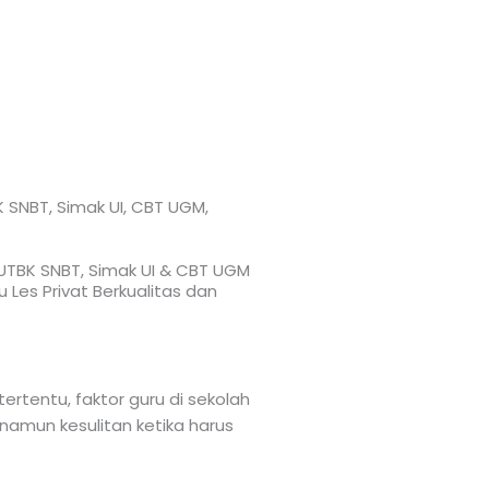
K SNBT, Simak UI, CBT UGM,
, UTBK SNBT, Simak UI & CBT UGM
 Les Privat Berkualitas dan
ertentu, faktor guru di sekolah
amun kesulitan ketika harus