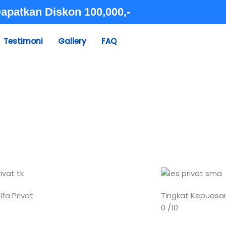
apatkan Diskon 100,000,-
Testimoni
Gallery
FAQ
lfa Privat
Tingkat Kepuasa
0
/10