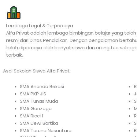
Lembaga Legal & Terpercaya
Alfa Privat adalah lembaga bimbingan belajar yang telah m
resmi dari Dinas Pendidikan. Dengan pengalaman bertah
telah dipercaya oleh banyak siswa dan orang tua sebagai
terbaik.
Asal Sekolah Siswa Alfa Privat
SMA Ananda Bekasi
B
SMA PKP JIS
J
SMA Tunas Muda
S
SMA Gonzaga
M
SMA Ricci 1
R
SMA Dewi Sartika
S
SMA Taruna Nusantara
B