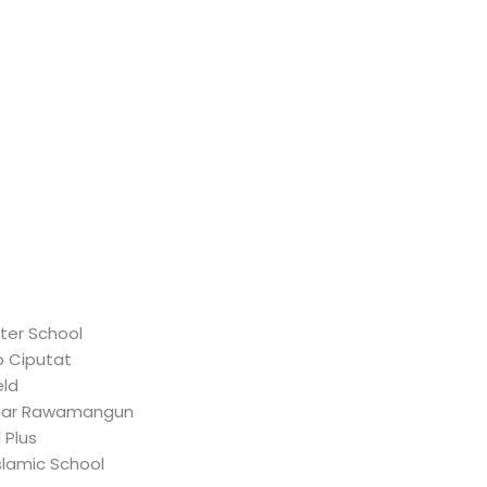
ter School
o Ciputat
eld
zhar Rawamangun
 Plus
slamic School