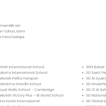
emiliki izin
un-tahun, kami
 mitra belajar
ritish International School
SDN Baluel
akarta International School
SD Saint Pe
ekolah Pelita Harapan
SD Al Syukr
ahatma Gandhi School
SD Kinderfi
oyal Wells School – Cambridge
SD 13 Al A
ekolah Victory Plus – IB World School
SD National
ina Insani Internasional
SD Global I